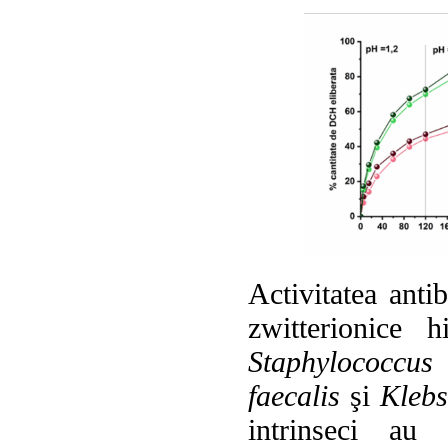
Activitatea anti
zwitterionice h
Staphylococcus
faecalis
şi
Klebs
intrinseci au