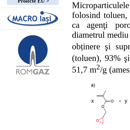
Proiecte EU >
Microparticulele
folosind toluen, 
ca agenţi poro
diametrul mediu
obținere şi sup
(toluen), 93% ş
2
51,7 m
/g (amest