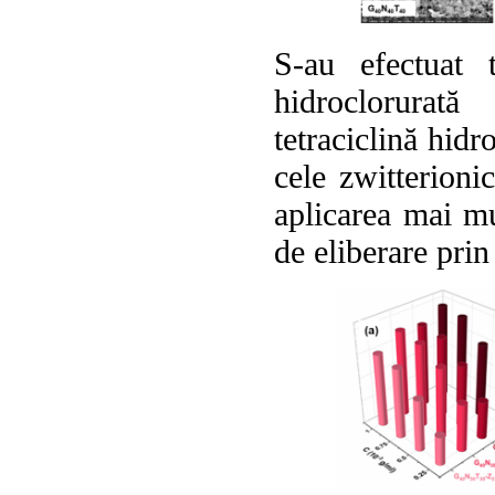
S-au efectuat t
hidroclorurată
tetraciclină hidr
cele zwitterionic
aplicarea mai m
de eliberare prin