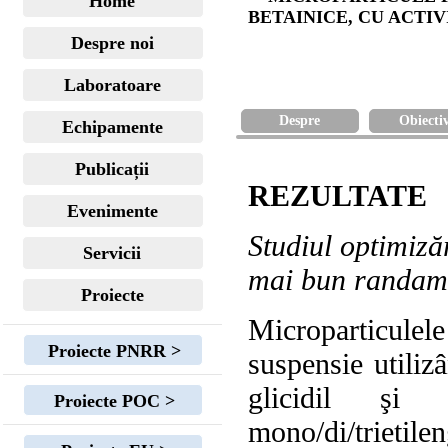
Home
BETAINICE, CU ACTI
Despre noi
Laboratoare
Despre
Obiecti
Echipamente
Publicații
REZULTATE
Evenimente
Studiul optimiză
Servicii
mai bun randame
Proiecte
Microparticule
Proiecte PNRR >
suspensie utiliz
glicidil şi 
Proiecte POC >
mono/di/trieti