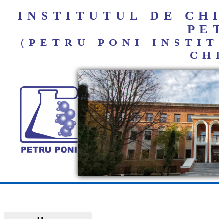
INSTITUTUL DE C
PE
(PETRU PONI INST
CH