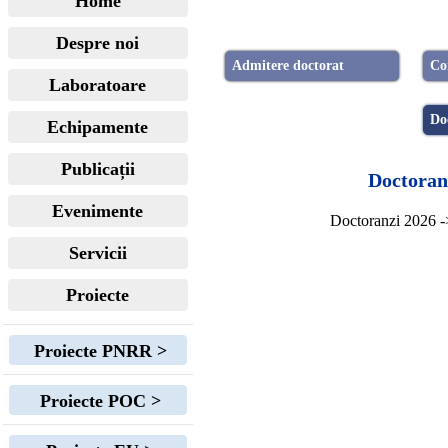
Home
Despre noi
Admitere doctorat
Co
Laboratoare
Do
Echipamente
Publicații
Doctoran
Evenimente
Doctoranzi 2026 
Servicii
Proiecte
Proiecte PNRR >
Proiecte POC >