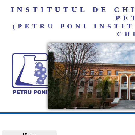
INSTITUTUL DE C
PE
(PETRU PONI INST
CH