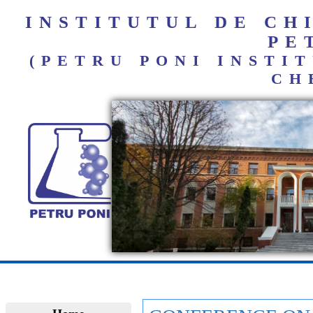
INSTITUTUL DE C
PE
(PETRU PONI INST
CH