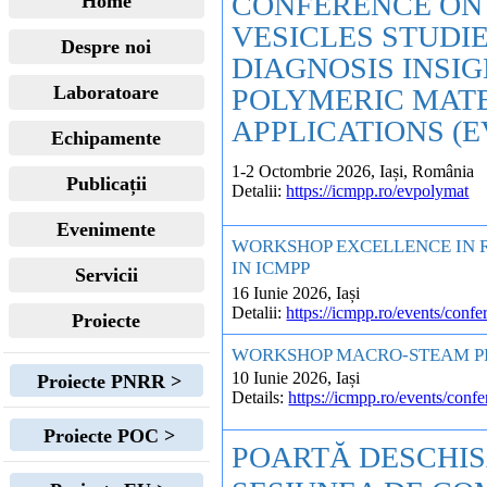
CONFERENCE ON
Home
VESICLES STUDIE
Despre noi
DIAGNOSIS INSI
Laboratoare
POLYMERIC MAT
APPLICATIONS (
Echipamente
1-2 Octombrie 2026, Iași, România
Publicații
Detalii:
https://icmpp.ro/evpolymat
Evenimente
WORKSHOP EXCELLENCE IN R
IN ICMPP
Servicii
16 Iunie 2026, Iași
Detalii:
https://icmpp.ro/events/con
Proiecte
WORKSHOP MACRO-STEAM PR
10 Iunie 2026, Iași
Proiecte PNRR >
Details:
https://icmpp.ro/events/co
Proiecte POC >
POARTĂ DESCHIS