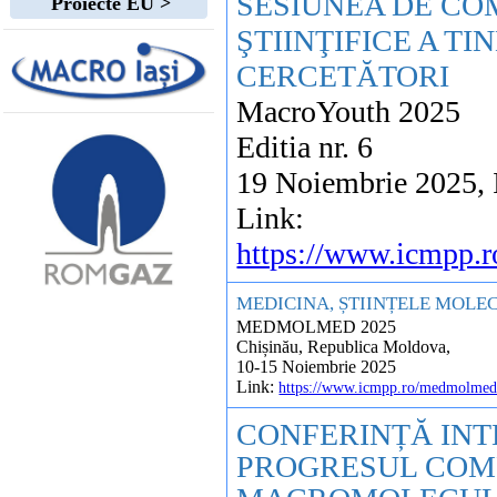
SESIUNEA DE CO
Proiecte EU >
ŞTIINŢIFICE A TI
CERCETĂTORI
MacroYouth 2025
Editia nr. 6
19 Noiembrie 2025, 
Link:
https://www.icmpp.
MEDICINA, ȘTIINȚELE MOLE
MEDMOLMED 2025
Chișinău, Republica Moldova,
10-15 Noiembrie 2025
Link:
https://www.icmpp.ro/medmolme
CONFERINȚĂ IN
PROGRESUL COMP