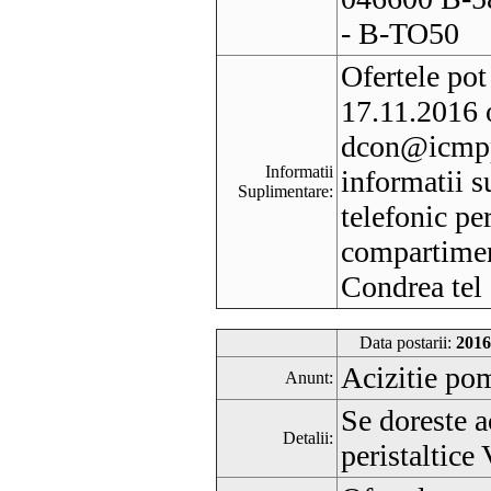
- B-TO50
Ofertele pot
17.11.2016 o
dcon@icmpp
Informatii
informatii s
Suplimentare:
telefonic pe
compartiment
Condrea tel
Data postarii:
2016
Acizitie pom
Anunt:
Se doreste 
Detalii:
peristaltice