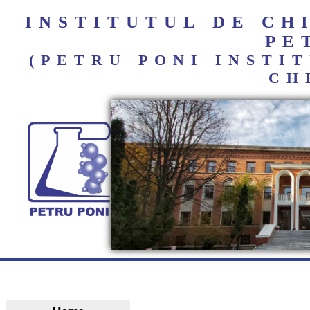
INSTITUTUL DE C
PE
(PETRU PONI INST
CH