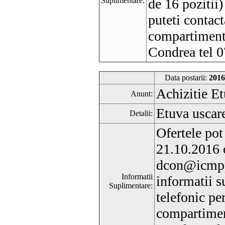
Suplimentare:
de 16 pozitii
puteti contact
compartimentu
Condrea tel 
Data postarii:
2016
Achizitie Et
Anunt:
Etuva usca
Detalii:
Ofertele pot
21.10.2016 o
dcon@icmpp
Informatii
informatii s
Suplimentare:
telefonic pe
compartiment