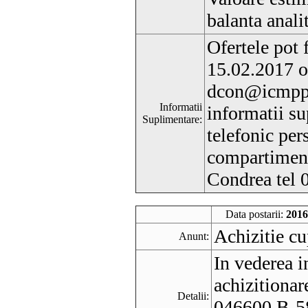
balanta analit
Ofertele pot 
15.02.2017 o
dcon@icmpp.
Informatii
informatii su
Suplimentare:
telefonic per
compartimentu
Condrea tel
Data postarii:
2016
Achizitie c
Anunt:
In vederea i
achizitiona
Detalii:
046600 B-