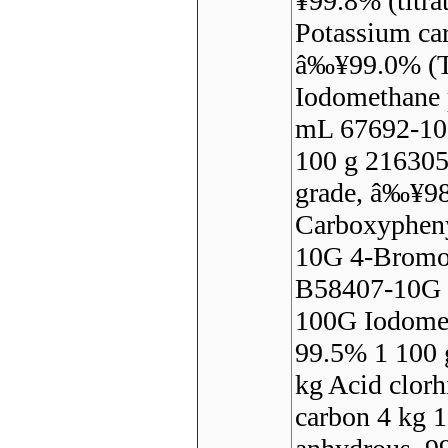
¥99.8% (titr
Potassium car
â‰¥99.0% (T
Iodomethane
mL 67692-10
100 g 216305
grade, â‰¥9
Carboxypheny
10G 4-Bromob
B58407-10G S
100G Iodometh
99.5% 1 100
kg Acid clorh
carbon 4 kg 