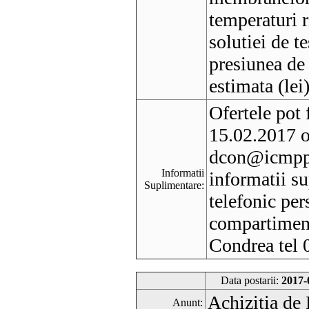
temperaturi 
solutiei de te
presiunea de
estimata (le
Ofertele pot 
15.02.2017 o
dcon@icmpp.
Informatii
informatii su
Suplimentare:
telefonic per
compartiment
Condrea tel
Data postarii:
2017-
Achizitia de 
Anunt: