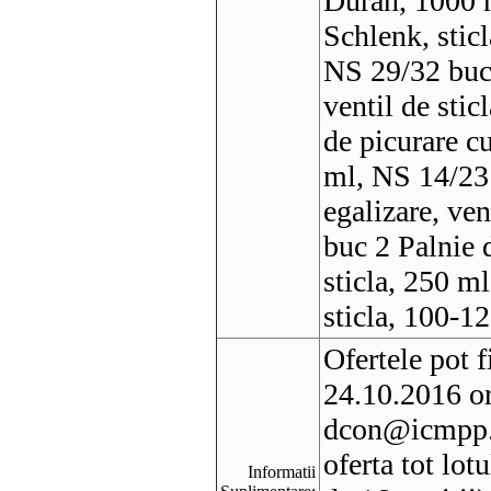
Duran, 1000 
Schlenk, sticl
NS 29/32 buc 
ventil de sti
de picurare cu
ml, NS 14/23 
egalizare, ven
buc 2 Palnie d
sticla, 250 m
sticla, 100-1
Ofertele pot f
24.10.2016 or
dcon@icmpp.r
oferta tot lot
Informatii