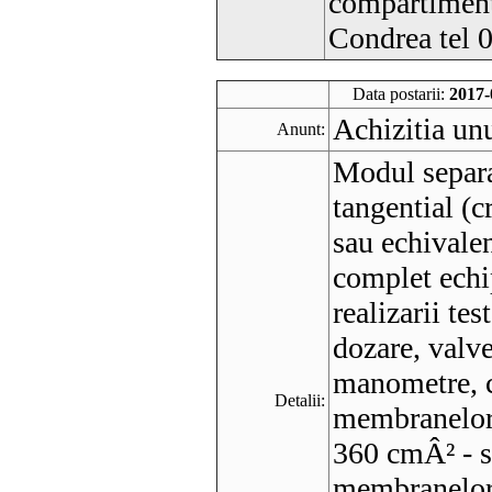
compartimentu
Condrea tel 
Data postarii:
2017-
Achizitia un
Anunt:
Modul separ
tangential (
sau echivalen
complet echip
realizarii tes
dozare, valv
manometre, c
Detalii:
membranelor
360 cmÂ² - s
membranelor;