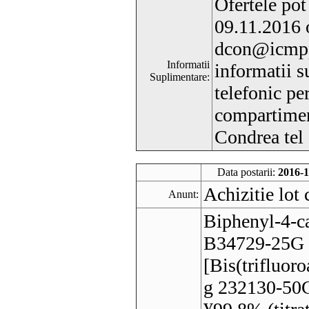
Ofertele pot
09.11.2016 o
dcon@icmpp
Informatii
informatii s
Suplimentare:
telefonic pe
compartiment
Condrea tel
Data postarii:
2016-1
Achizitie lot
Anunt:
Biphenyl-4-ca
B34729-25G
[Bis(trifluor
g 232130-50