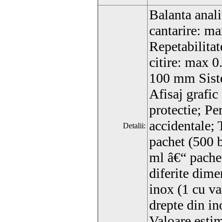
Balanta anali
cantarire: m
Repetabilita
citire: max 
100 mm Sistem
Afisaj grafic
protectie; Pe
accidentale; 
Detalii:
pachet (500 b
ml â€“ pachet
diferite dime
inox (1 cu va
drepte din ino
Valoare esti