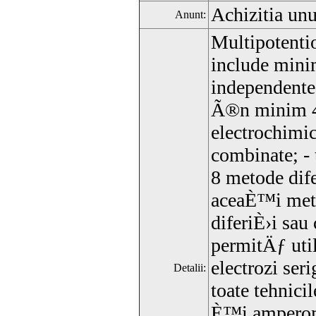
Achizitia unu
Anunt:
Multipotentio
include min
independente 
Ã®n minim 4
electrochimic
combinate; - 
8 metode dife
aceaÈ™i met
diferiÈ›i sau 
permitÄƒ util
electrozi ser
Detalii:
toate tehnici
È™i amperome