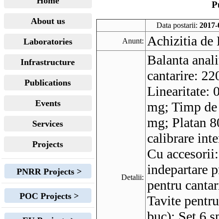
Home
P
About us
Data postarii:
2017-
Achizitia de 
Laboratories
Anunt:
Balanta anali
Infrastructure
cantarire: 22
Publications
Linearitate: 
Events
mg; Timp de 
mg; Platan 8
Services
calibrare int
Projects
Cu accesorii:
indepartare p
PNRR Projects >
Detalii:
pentru cantar
POC Projects >
Tavite pentru
buc); Set 6 s