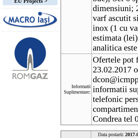
EU Projects >
dimensiuni; 2
varf ascutit 
inox (1 cu va
estimata (le
analitica este
Ofertele pot 
23.02.2017 o
dcon@icmpp.
Informatii
informatii su
Suplimentare:
telefonic per
compartimentu
Condrea tel
Data postarii:
2017-