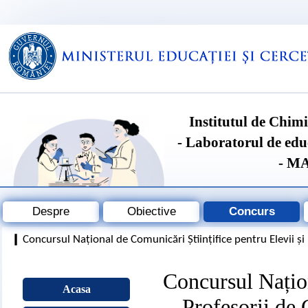
Institutul de Chim
- Laboratorul de edu
- M
Despre
Obiective
Concurs
Concursul Național de Comunicări Științifice pentru Elevii și
❙
Concursul Națion
Acasa
Profesorii de